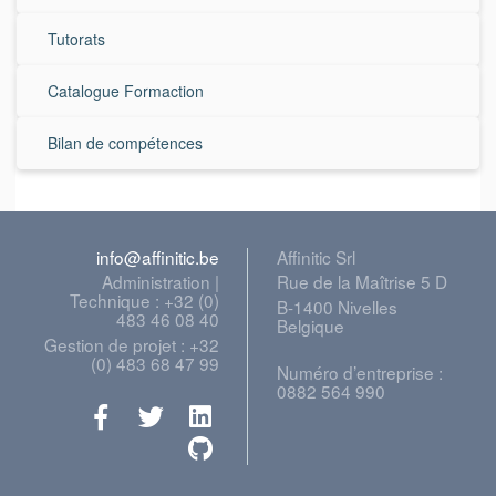
Tutorats
Catalogue Formaction
Bilan de compétences
info@affinitic.be
Affinitic Srl
Administration |
Rue de la Maîtrise 5 D
Technique : +32 (0)
B-1400 Nivelles
483 46 08 40
Belgique
Gestion de projet : +32
(0) 483 68 47 99
Numéro d’entreprise :
0882 564 990