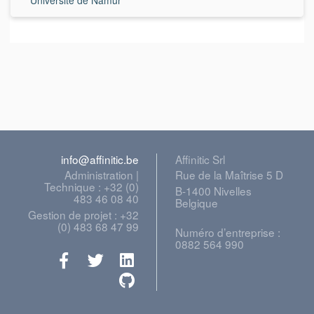
info@affinitic.be
Affinitic Srl
Administration |
Rue de la Maîtrise 5 D
Technique : +32 (0)
B-1400 Nivelles
483 46 08 40
Belgique
Gestion de projet : +32
(0) 483 68 47 99
Numéro d’entreprise :
0882 564 990