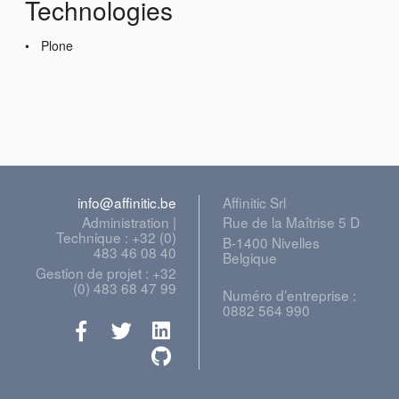
Technologies
Plone
info@affinitic.be
Affinitic Srl
Administration |
Rue de la Maîtrise 5 D
Technique : +32 (0)
B-1400 Nivelles
483 46 08 40
Belgique
Gestion de projet : +32
(0) 483 68 47 99
Numéro d’entreprise :
0882 564 990